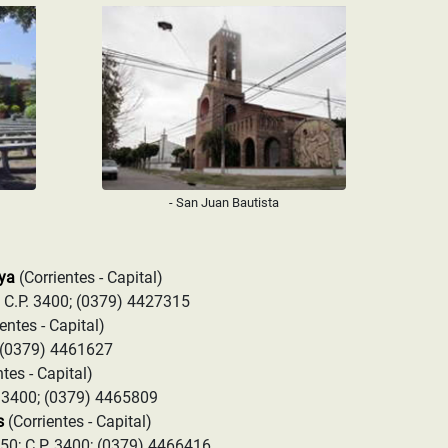
- San Juan Bautista
eya
(Corrientes - Capital)
 C.P. 3400; (0379) 4427315
ientes - Capital)
; (0379) 4461627
ntes - Capital)
. 3400; (0379) 4465809
s
(Corrientes - Capital)
250; C.P. 3400; (0379) 4466416