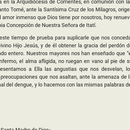
a en la Arquidiócesis de Corrientes, en comunión con l
nto Tomé, ante la Santísima Cruz de los Milagros, orig
el amor inmenso que Dios tiene por nosotros, hoy renue
pia Concepción de Nuestra Señora de Itatí.
 este tiempo de prueba para suplicarle que nos conced
vino Hijo Jesús, y de él obtener la gracia del perdón 
undo entero. Nuestros mayores nos han enseñado que
“
 enfermo, el alma afligida, no ruegan en vano al pie de 
presentamos a Ella las angustias que nos desvelan, l
 preocupaciones que nos asaltan, ante la amenaza de 
mal del dengue, y lo hacemos con las mismas palabras d
 Santa Madre de Dios».