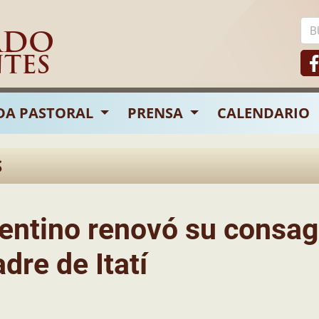
ADO
NTES
DA PASTORAL
PRENSA
CALENDARIO
S
rentino renovó su consag
dre de Itatí